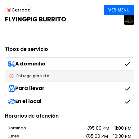
VER MENU
Cerrado
FLYINGPIG BURRITO
IR AL ENLACE
IR AL ENLACE
IR AL ENLACE
Tipos de servicio
A domicilio
Entrega gratuita.
Para llevar
En el local
Horarios de atención
Domingo
5:00 PM - 11:00 PM
Lunes
5:00 PM - 10:30 PM